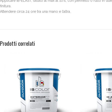
Applicare IB-ELAST, diluito al max al 10%, con pennello o rullo in du
finitura.
Attendere circa 24 ore tra una mano e l’altra.
Prodotti correlati