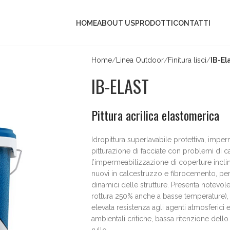
HOME
ABOUT US
PRODOTTI
CONTATTI
Home
Linea Outdoor
Finitura lisci
IB-El
IB-ELAST
Pittura acrilica elastomerica
Idropittura superlavabile protettiva, imper
pitturazione di facciate con problemi di cav
l’impermeabilizzazione di coperture inclin
nuovi in calcestruzzo e fibrocemento, per
dinamici delle strutture. Presenta notevole 
rottura 250% anche a basse temperature),
elevata resistenza agli agenti atmosferici
ambientali critiche, bassa ritenzione dello