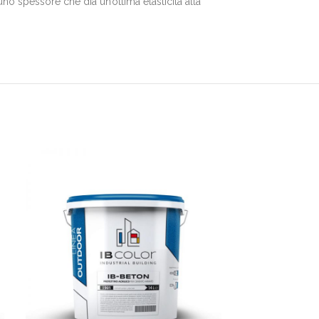
no spessore che dia un’ottima elasticità alla