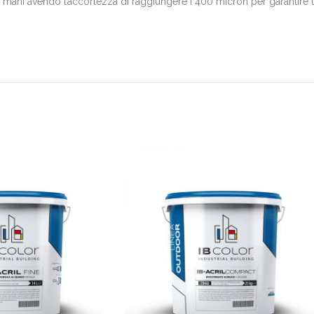
e mani avendo l’accortezza di raggiungere i 400 micron per garantire u